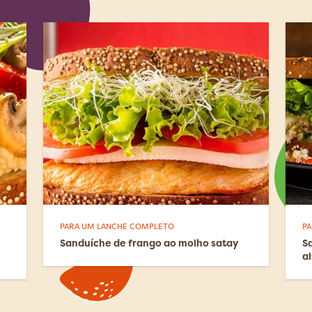
PARA UM LANCHE COMPLETO
P
Sanduíche de frango ao molho satay
S
a