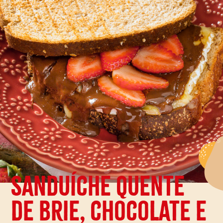
conteúdo
principal
Sanduíche quente
de brie, chocolate e