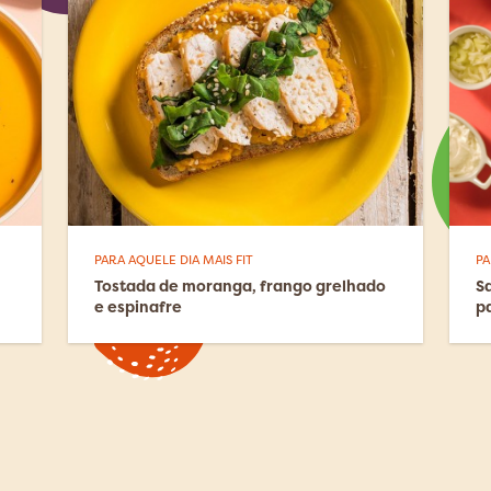
PARA AQUELE DIA MAIS FIT
PA
Tostada de moranga, frango grelhado
S
e espinafre
p