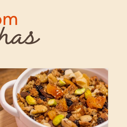
com
nhas