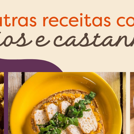
tras receitas 
os e casta