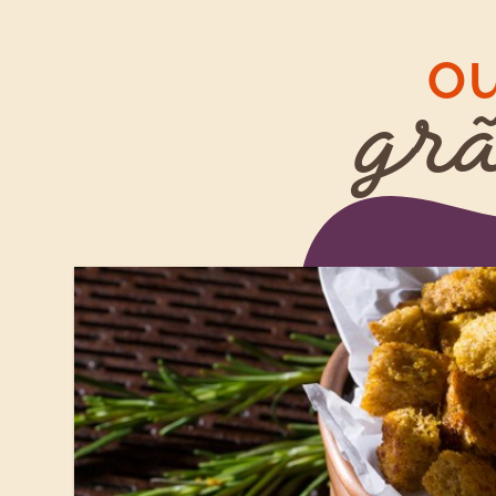
ou
grã