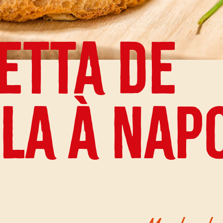
etta de
la à Nap