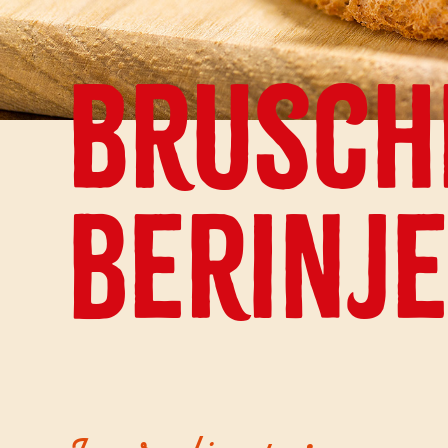
Brusch
berinje